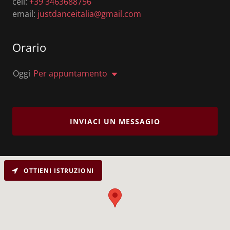
cell:
+39 3463688756
email:
justdanceitalia@gmail.com
Orario
Oggi
Per appuntamento
INVIACI UN MESSAGIO
OTTIENI ISTRUZIONI